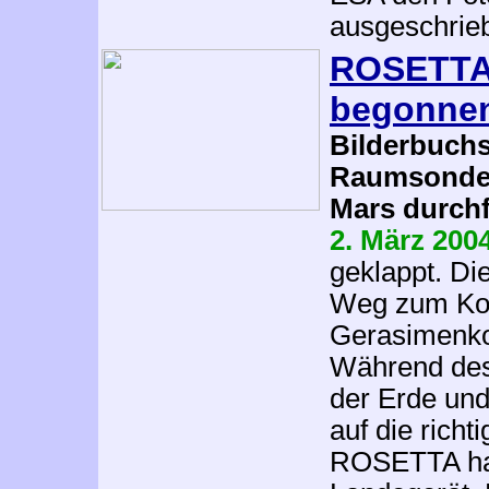
ausgeschrie
ROSETTAs
begonne
Bilderbuchs
Raumsonde s
Mars durch
2. März 200
geklappt. D
Weg zum Ko
Gerasimenko,
Während des
der Erde un
auf die ric
ROSETTA hat