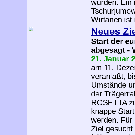
wurden. Ein 
Tschurjumow
Wirtanen ist
Neues Zie
Start der e
abgesagt - 
21. Januar 
am 11. Deze
veranlaßt, b
Umstände un
der Trägerra
ROSETTA zu 
knappe Start
werden. Für
Ziel gesucht