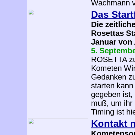
Wachmann vo
Das Start
Die zeitlic
Rosettas St
Januar von 
5. Septemb
ROSETTA zu 
Kometen Wirt
Gedanken zu
starten kann
gegeben ist, 
muß, um ihr 
Timing ist h
Kontakt 
Kometenson