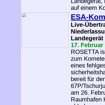
Landegerät, 
auf einem Ko
ESA-Kome
Live-Übertr
Niederlassu
Landegerät 
17. Februar
ROSETTA ist 
zum Kometen
eines fehlge
sicherheitsh
bereit für d
67P/Tschurj
am 26. Febr
Raumhafen K