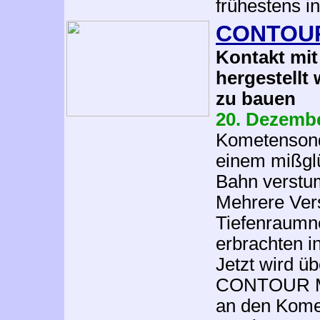
frühestens i
CONTOUR
Kontakt mi
hergestell
zu bauen
20. Dezemb
Kometensond
einem mißglü
Bahn verstu
Mehrere Ver
Tiefenraumne
erbrachten i
Jetzt wird üb
CONTOUR Mis
an den Kom