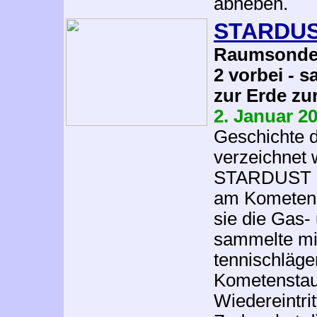
abheben.
STARDUST 
Raumsonde f
2 vorbei - 
zur Erde zu
2. Januar 2
Geschichte 
verzeichnet
STARDUST am
am Kometen W
sie die Gas-
sammelte mit
tennischläge
Kometenstaub
Wiedereintri