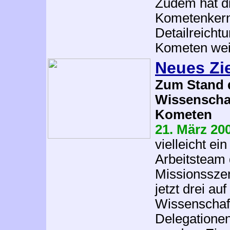
Zudem hat d
Kometenkern
Detailreicht
Kometen weit
Neues Zie
Zum Stand 
Wissenscha
Kometen
21. März 20
vielleicht ei
Arbeitsteam 
Missionssze
jetzt drei a
Wissenschaf
Delegationen