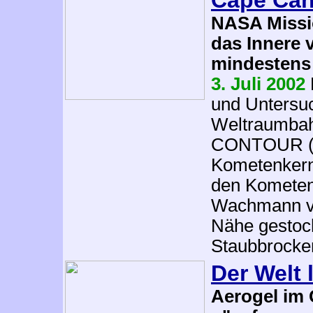
Cape Can
NASA Missio
das Innere
mindestens 
3. Juli 2002
und Untersu
Weltraumbah
CONTOUR (C
Kometenkernt
den Komete
Wachmann vor
Nähe gestoch
Staubbrocke
Der Welt 
Aerogel im