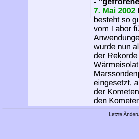
- "gefroren
7. Mai 2002
besteht so gu
vom Labor fü
Anwendungen 
wurde nun al
der Rekorde 
Wärmeisolat
Marssondenpr
eingesetzt, a
der Kometen
den Kometen 
Letzte Ände