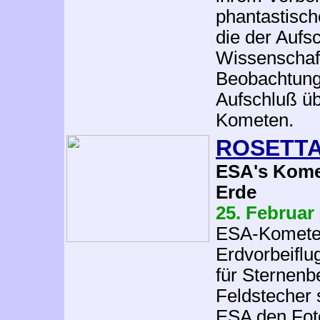
phantastisc
die der Aufsc
Wissenschaft
Beobachtung 
Aufschluß ü
Kometen.
ROSETTA-
ESA's Kome
Erde
25. Februar
ESA-Komete
Erdvorbeiflu
für Sternen
Feldstecher 
ESA den Fot