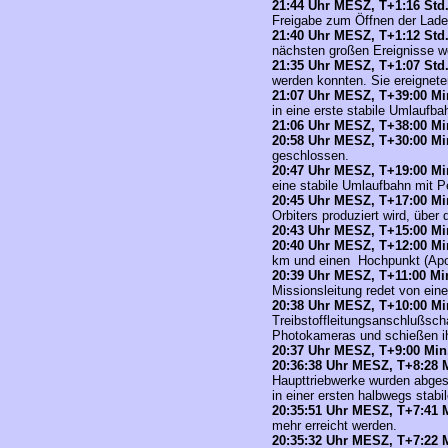
21
:44 Uhr MESZ,
T+1:16
Std
Freigabe zum Öffnen der Ladeb
21
:40 Uhr MESZ,
T+1:12
Std
nächsten großen Ereignisse w
21
:35 Uhr MESZ,
T+1:07
Std
werden konnten. Sie ereignete
21
:07 Uhr MESZ,
T+39:00 Min
in eine erste stabile Umlaufb
21
:06 Uhr MESZ,
T+38:00 Min
20
:58 Uhr MESZ,
T+30:00 Min
geschlossen.
20
:47 Uhr MESZ,
T+19:00 Min
eine stabile Umlaufbahn mit
20
:45 Uhr MESZ,
T+17:00 Min
Orbiters produziert wird, übe
20
:43 Uhr MESZ,
T+15:00 Min
20
:40 Uhr MESZ,
T+12:00 Min
km und einen Hochpunkt (Ap
20
:39 Uhr MESZ,
T+11:00 Min
Missionsleitung redet von eine
20
:38 Uhr MESZ,
T+10:00 Min
Treibstoffleitungsanschlußsc
Photokameras und schießen ihr
20
:37 Uhr MESZ,
T+9:00 Min. 
20
:36:38 Uhr MESZ,
T+8:28 M
Haupttriebwerke wurden abges
in einer ersten halbwegs stab
20
:35:51 Uhr MESZ,
T+7:41 M
mehr erreicht werden.
20
:35:32 Uhr MESZ,
T+7:22 M