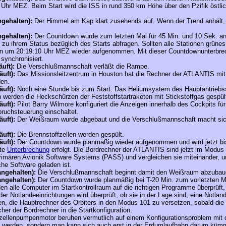
 Uhr MEZ. Beim Start wird die ISS in rund 350 km Höhe über den Pzifik östl
ngehalten):
Der Himmel am Kap klart zusehends auf. Wenn der Trend anhält, 
ngehalten):
Der Countdown wurde zum letzten Mal für 45 Min. und 10 Sek. a
en zu ihrem Status bezüglich des Starts abfragen. Sollten alle Stationen grünes
wn um 20:19:10 Uhr MEZ wieder aufgenommen. Mit dieser Countdownunterbre
 synchronisiert.
äuft):
Die Verschlußmannschaft verläßt die Rampe.
äuft):
Das Missionsleitzentrum in Houston hat die Rechner der ATLANTIS mi
den.
äuft):
Noch eine Stunde bis zum Start.
Das Heliumsystem des Hauptantriebs
h werden die Heckschürzen der Feststoffstartraketen mit Stickstoffgas gespül
äuft):
Pilot Barry Wilmore
konfiguriert die Anzeigen innerhalb des Cockpits fü
uchsteuerung einschaltet.
äuft):
Der Weißraum wurde abgebaut und die Verschlußmannschaft macht sich
äuft):
Die Brennstoffzellen werden gespült.
äuft):
Der Countdown wurde planmäßig wieder aufgenommen und wird jetzt bi
zte
Unterbrechung
erfolgt.
Die Bordrechner der ATLANTIS sind jetzt im Modus
rimären Avionik Software Systems (PASS) und vergleichen sie miteinander, um
he Software geladen ist.
angehalten):
Die Verschlußmannschaft beginnt damit den Weißraum abzubau
angehalten):
Der Countdown wurde planmäßig bei T-20 Min. zum vorletzten Ma
en alle Computer im Startkontrollraum auf die richtigen Programme überprüft
der Notlandeeinrichtungen wird überprüft, ob sie in der Lage sind, eine Notlan
en, die Hauptrechner des Orbiters in den Modus 101 zu versetzen, sobald die
er der Bordrechner in die Startkonfiguration.
fzellenpumpenmotor beruhen vermutlich auf einem Konfigurationsproblem mit
lt werden, sondern man kann sich auch erst in der Erdumlaufbahn darum küm