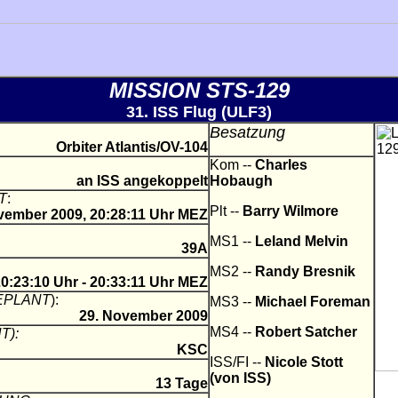
MISSION STS-129
31. ISS Flug (ULF3)
Besatzung
Orbiter Atlantis
/OV-104
Kom --
Charles
an ISS angekoppelt
Hobaugh
T
:
Plt --
Barry Wilmore
vember 2009, 20:28:11 Uhr MEZ
MS1 --
Leland Melvin
39A
MS2 --
Randy Bresnik
0:23:10 Uhr - 20:33:11 Uhr MEZ
EPLANT
)
:
MS3 --
Michael Foreman
29. November 2009
MS4 --
Robert Satcher
T):
KSC
ISS/FI --
Nicole Stott
(von ISS)
13 Tage