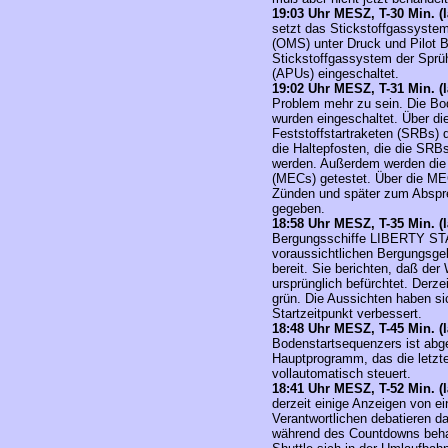
19:03 Uhr MESZ, T-30 Min. (l
setzt das Stickstoffgassystem
(OMS) unter Druck und Pilot B
Stickstoffgassystem der Sprüh
(APUs) eingeschaltet.
19:02 Uhr MESZ, T-31 Min. (l
Problem mehr zu sein.
Die Bo
wurden eingeschaltet. Über d
Feststoffstartraketen (SRBs) 
die Haltepfosten, die die SRBs
werden. Außerdem werden die 
(MECs) getestet. Über die 
Zünden und später zum Absp
gegeben.
18:58 Uhr MESZ, T-35 Min. (l
Bergungsschiffe LIBERTY S
voraussichtlichen Bergungsge
bereit. Sie berichten, daß der
ursprünglich befürchtet. Derzei
grün. Die Aussichten haben s
Startzeitpunkt verbessert.
18:48 Uhr MESZ, T-45 Min. (l
Bodenstartsequenzers ist abg
Hauptprogramm, das die letz
vollautomatisch steuert.
18:41 Uhr MESZ, T-52 Min. (l
derzeit einige Anzeigen von e
Verantwortlichen debatieren d
während des Countdowns behan