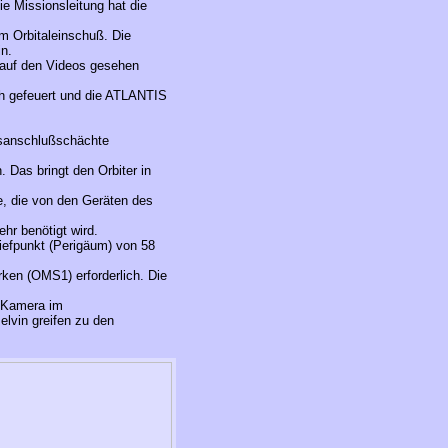
ie Missionsleitung hat die
em Orbitaleinschuß. Die
n.
 auf den Videos gesehen
h gefeuert und die ATLANTIS
gsanschlußschächte
Das bringt den Orbiter in
e, die von den Geräten des
hr benötigt wird.
iefpunkt (Perigäum) von 58
en (OMS1) erforderlich. Die
e Kamera im
lvin greifen zu den