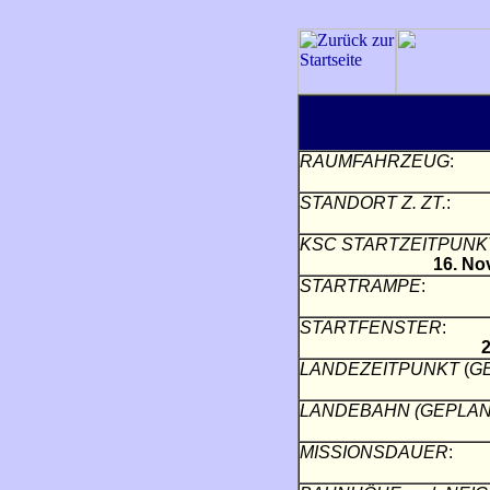
RAUMFAHRZEUG
:
STANDORT Z. ZT.
:
KSC STARTZEITPUNK
16. No
STARTRAMPE
:
STARTFENSTER
:
2
LANDEZEITPUNKT
(
G
LANDEBAHN (GEPLAN
MISSIONSDAUER
: