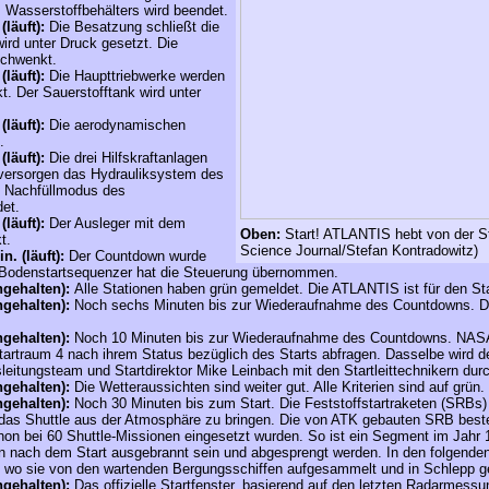
 Wasserstoffbehälters wird beendet.
(läuft):
Die Besatzung schließt die
ird unter Druck gesetzt. Die
schwenkt.
(läuft):
Die Haupttriebwerke werden
t. Der Sauerstofftank wird unter
(läuft):
Die aerodynamischen
.
(läuft):
Die drei Hilfskraftanlagen
 versorgen das Hydrauliksystem des
le Nachfüllmodus des
det.
(läuft):
Der Ausleger mit dem
Oben:
Start! ATLANTIS hebt von der S
t.
Science Journal/Stefan Kontradowitz)
n. (läuft):
Der Countdown wurde
Bodenstartsequenzer hat die Steuerung übernommen.
ngehalten):
Alle Stationen haben grün gemeldet. Die ATLANTIS ist für den Sta
ngehalten):
Noch sechs Minuten bis zur Wiederaufnahme des Countdowns. Di
ngehalten):
Noch 10 Minuten bis zur Wiederaufnahme des Countdowns.
NASA
Startraum 4 nach ihrem Status bezüglich des Starts abfragen. Dasselbe wird d
itungsteam und Startdirektor Mike Leinbach mit den Startleittechnikern durc
ngehalten):
Die Wetteraussichten sind weiter gut. Alle Kriterien sind auf grün.
ngehalten):
Noch 30 Minuten bis zum Start. Die Feststoffstartraketen (SRBs) l
das Shuttle aus der Atmosphäre zu bringen. Die von ATK gebauten SRB bes
on bei 60 Shuttle-Missionen eingesetzt wurden. So ist ein Segment im Jahr 
 nach dem Start ausgebrannt sein und abgesprengt werden. In den folgenden 
r, wo sie von den wartenden Bergungsschiffen aufgesammelt und in Schlepp
ngehalten):
Das offizielle Startfenster, basierend auf den letzten Radarmessu