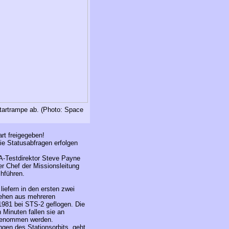
tartrampe ab
. (Photo: Space
rt freigegeben!
e Statusabfragen erfolgen
-Testdirektor Steve Payne
er Chef der Missionsleitung
hführen.
iefern in den ersten zwei
tehen aus mehreren
1981 bei STS-2 geflogen. Die
Minuten fallen sie an
 genommen werden.
ngen des Stationsorbits, geht