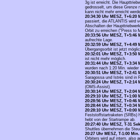
3g ist erreicht. Die Haupttrieb
gedrosselt, um diese Grenze n
kann nicht mehr erreicht werd
20
:34:30 Uhr MESZ,
T+6:20 M
passiert, die
ATLANTIS
wird v
Abschalten der Haupttriebwerk
Orbit zu erreichen ("Press to
20
:33:56 Uhr MESZ,
T+5:46 M
aufrechte Lage.
20
:32:59 Uhr MESZ,
T+4:49 M
Übergangsorbit ist jetzt mögli
20
:32:01 Uhr MESZ,
T+3:50 M
ist nicht mehr möglich.
20
:31:44 Uhr MESZ,
T+3:34 M
wurden nach 1:20 Min. wieder 
20
:30:51 Uhr MESZ,
T+2:41 M
Saragossa und Istrès sind in 
20
:30:24 Uhr MESZ,
T+2:14 M
(OMS-Assist)
.
20
:30:14 Uhr MESZ,
T+2:04 M
20
:29:10 Uhr MESZ,
T+1:00 M
20
:28:56 Uhr MESZ,
T+0:46 M
20
:28:44 Uhr MESZ,
T+0:34 M
20:28:10 Uhr MESZ,
T+0:00 M
Feststoffstartraketen (SRBs)
hebt von der Startrampe ab.
20
:27:40 Uhr MESZ,
T-31 Sek.
Shuttles übernehmen die Steu
20
:27 Uhr MESZ,
T-1:00 Min. 
Orbiters wird auf intern, also 