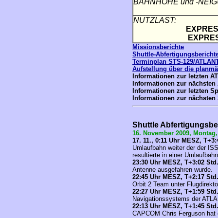
BAHNHÖHE und -NEI
NUTZLAST:
EXPRESS
EXPRESS
Missionsberichte
Shuttle-Abfertigungsbericht
Terminplan STS-129/ATLAN
Aufstellung über die plan
Informationen zur letzten 
Informationen zur nächste
Informationen zur letzten S
Informationen zur nächsten
Shuttle Abfertigungsbe
16.
November 2009, Montag
17. 11., 0
:11 Uhr MESZ,
T+3:4
Umlaufbahn weiter der der IS
resultierte in einer Umlaufba
23
:30 Uhr MESZ,
T+3:02
Std
Antenne ausgefahren wurde.
22
:45 Uhr MESZ,
T+2:17
Std
Orbit 2 Team unter Flugdirekt
22
:27 Uhr MESZ,
T+1:59
Std
Navigationssystems der ATL
22
:13 Uhr MESZ,
T+1:45
Std
CAPCOM Chris Ferguson hat der