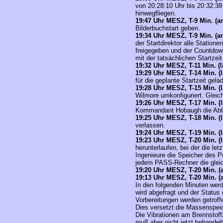
von 20:28:10 Uhr bis 20:32:38
hinwegfliegen.
19:47 Uhr MESZ, T-9 Min. (a
Bilderbuchstart geben.
19:34 Uhr MESZ, T-9 Min. (a
der Startdirektor alle Station
freigegeben und der Countdo
mit der tatsächlichen Startzeit
19:32 Uhr MESZ, T-11 Min. (l
19:29 Uhr MESZ, T-14 Min. (l
für die geplante Startzeit gela
19:28 Uhr MESZ, T-15 Min. (l
Wilmore umkonfiguriert. Gleic
19:26 Uhr MESZ, T-17 Min. (l
Kommandant Hobaugh die Abbr
19:25 Uhr MESZ, T-18 Min. (l
verlassen.
19:24 Uhr MESZ, T-19 Min. (l
19:23 Uhr MESZ, T-20 Min. (l
herunterlaufen, bei der die let
Ingenieure die Speicher des P
jedem PASS-Rechner die gleic
19:20 Uhr MESZ, T-20 Min. (
19:13 Uhr MESZ, T-20 Min. (
In den folgenden Minuten werd
wird abgefragt und der Status 
Vorbereitungen werden getroff
Dies versetzt die Massenspeich
Die Vibrationen am Brennstof
muß aber nicht jetzt behande