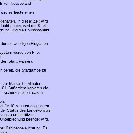
ich von Neuseeland
wird es heute einen
ngehalten.
In dieser Zeit wird
 Licht geben, wird der Start
chung wird die Countdownuhr
t den notwendigen Flugdaten
system wurde von Pilot
t.
r den Start, während
 bereit, die Startrampe zu
s zur Marke T-9 Minuten
 101. Außerdem kopieren die
 sicherzustellen, daß in
en.
l für 10 Minuten angehalten.
, der Status des Landekonvois
dung zu unterstützen.
 Unterbrechung beendet wird.
 der Kabinenbeleuchtung. Es
mern.