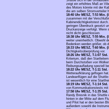
Shuttle sich in der Umlaufba
zeigt ein erhöhtes Maß an Vib
des Motors könnte mit der K
die am selben Stromverteiler 
18:40 Uhr MESZ, T-53 Min. (l
zusammen mit der Verschluß
Kabinendichtigkeitstest durch.
geringen Überdruck gesetzt un
Druckanzeige verfolgt. Wenn si
nicht dicht geschlossen.
18:38 Uhr MESZ, T-55 Min. (l
weiter uneinheitlich. Obwohl de
Bedenken werden größer, ob di
18:33 Uhr MESZ, T-60 Min. (l
Dichtigkeitsüberprüfung vor.
18:26 Uhr MESZ,
T-1:07 Std. 
Kriterium, daß den Startleiter
beim Durchstoßen von Wolken i
Reibungsaufladung speziell beh
18:22 Uhr MESZ,
T-1:11 Std. 
Wetteraufklärung geflogen hat
Landeanflügen auf die Shuttle
ist wesentlich für eine Startfre
18:19 Uhr MESZ,
T-1:14 Std. 
von Kommunikationstests mit d
17:58 Uhr MESZ,
T-1:35 Std. 
Randy Bresnik in das Shuttle 
hinten in der Mitte auf dem F
und Pilot hat er den besten B
außerdem sowohl die Instrume