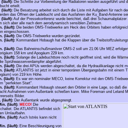
. (läuft):
Die Schritte zur Vorbereitung der Radiatoren wurden ausgeführt und d
ucht erteilt.
. (läuft):
Die Besatzung arbeitet sich durch die Liste mit Aufgaben für nach d
erden das Öffnen der Ladebucht und das Ausfahren der Ku_Band-Antenne sei
. (läuft):
Auf der Pressekonferenz wurde berichtet, daß drei Schaumabplatzer
n sich aber alle nach dem aerodynamisch sensiblen Zeitraum.
. (läuft):
Die beiden OMS-Triebwerke am Heck des Orbiters haben erfolgreic
ahn eingeschossen.
. (läuft):
Die OMS-Triebwerke wurden gezündet.
. (läuft):
Kommandant Hobaugh hat die Klappen über die Treibstoffzuleitun
. (läuft):
Das Bahneinschußmanöver OMS-2 soll um 21:06 Uhr MEZ erfolgen. 
 Perigäum 158 km und Apogäum 229 km.
. (läuft):
Solange die Ladebuchttore noch nicht geöffnet sind, wird die Wärm
r die Sprühwasserverdampfer abgeführt.
. (läuft):
Die drei APUs werden abgeschaltet, da die Hydraulikanlage nicht me
. (läuft):
ATLANTIS
ist jetzt in einer temporären Übergangsbahn mit einem T
ogäum) von 219 km Höhe.
. (läuft):
Es war ein nominaler MECO, keine Korrektur mit den OMS-Triebwerk
m "perfekten Start".
. (läuft):
Kommandant Hobaugh steuert den Orbiter in eine Lage, so daß di
hacht Aufnahmen vom Außentank schießen kann. Mike Foreman und Leland Me
erseits Bilder.
(läuft):
Der Außentank wurde abgesprengt.
in. (läuft):
MECO!
Die
chaltet. Die
ATLANTIS
befindet sich
ilen Umlaufbahn.
in. (läuft):
Auch Istrès kann nicht
in. (läuft):
Eine Beschleunigung von