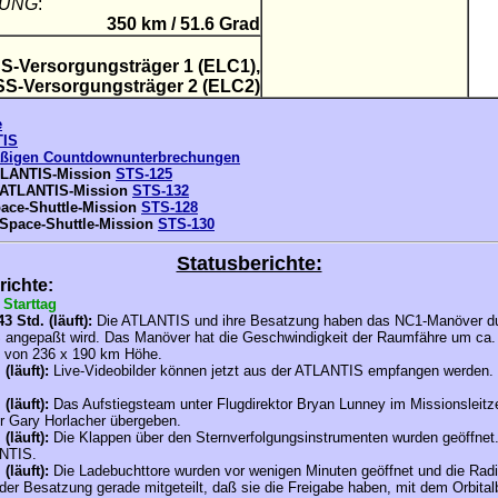
GUNG
:
350 km / 51.6 Grad
-Versorgungsträger 1 (ELC1),
-Versorgungsträger 2 (ELC2)
e
TIS
mäßigen Countdownunterbrechungen
ATLANTIS-Mission
STS-125
n ATLANTIS-Mission
STS-132
pace-Shuttle-Mission
STS-128
Space-Shuttle
-Mission
STS-130
Statusberichte:
richte:
, Starttag
3 Std. (läuft):
Die ATLANTIS und ihre Besatzung haben das NC1-Manöver dur
S angepaßt wird. Das Manöver hat die Geschwindigkeit der Raumfähre um ca.
hn von 236 x 190 km Höhe.
. (läuft):
Live-Videobilder können jetzt aus der ATLANTIS empfangen werden
. (läuft):
Das Aufstiegsteam unter Flugdirektor Bryan Lunney im Missionsleitz
or Gary Horlacher übergeben.
. (läuft):
Die Klappen über den Sternverfolgungsinstrumenten wurden geöffnet.
ANTIS.
. (läuft):
Die Ladebuchttore wurden vor wenigen Minuten geöffnet und die Rad
 Besatzung gerade mitgeteilt, daß sie die Freigabe haben, mit dem Orbitalb