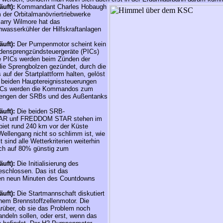
äuft):
Kommandant Charles Hobaugh
 der Orbitalmanövriertriebwerke
arry Wilmore hat das
wasserkühler der Hilfskraftanlagen
äuft):
Der Pumpenmotor scheint kein
densprengzündsteuergeräte (PICs)
ie PICs werden beim Zünden der
die Sprengbolzen gezündet, durch die
 auf der Startplattform halten, gelöst
beiden Hauptereignissteuerungen
MECs werden die Kommandos zum
rengen der SRBs und des Außentanks
äuft):
Die beiden SRB-
TAR unf FREDDOM STAR stehen im
biet rund 240 km vor der Küste
 Wellengang nicht so schlimm ist, wie
t sind alle Wetterkriterien weiterhin
ich auf 80% günstig zum
äuft):
Die Initialisierung des
eschlossen. Das ist das
ten neun Minuten des Countdowns
äuft):
Die Startmannschaft diskutiert
inem Brennstoffzellenmotor. Die
arüber, ob sie das Problem noch
deln sollen, oder erst, wenn das