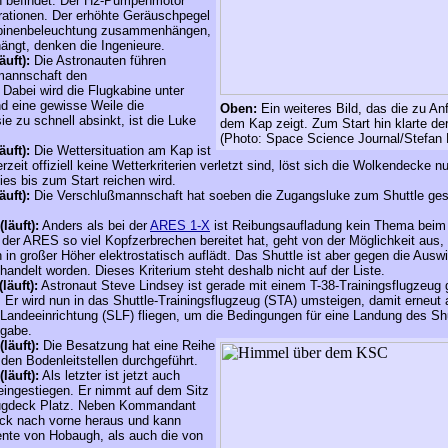
hn befindet. Der H2-Pumpenmotor
rationen. Der erhöhte Geräuschpegel
abinenbeleuchtung zusammenhängen,
hängt, denken die Ingenieure.
äuft):
Die Astronauten führen
mannschaft den
 Dabei wird die Flugkabine unter
d eine gewisse Weile die
Oben:
Ein weiteres Bild, das die zu A
e zu schnell absinkt, ist die Luke
dem Kap zeigt
. Zum Start hin klarte 
(Photo: Space Science Journal/Stefan 
äuft):
Die Wettersituation am Kap ist
rzeit offiziell keine Wetterkriterien verletzt sind, löst sich die Wolkendecke n
es bis zum Start reichen wird.
äuft):
Die Verschlußmannschaft hat soeben die Zugangsluke zum Shuttle gesch
(läuft):
Anders als bei der
ARES 1-X
ist Reibungsaufladung kein Thema beim 
n der ARES so viel Kopfzerbrechen bereitet hat, geht von der Möglichkeit aus,
n großer Höher elektrostatisch auflädt. Das Shuttle ist aber gegen die Ausw
andelt worden. Dieses Kriterium steht deshalb nicht auf der Liste.
(läuft):
Astronaut Steve Lindsey ist gerade mit einem T-38-Trainingsflugzeug 
. Er wird nun in das Shuttle-Trainingsflugzeug (STA) umsteigen, damit erneut
-Landeeinrichtung (SLF) fliegen, um die Bedingungen für eine Landung des Shu
igabe.
(läuft):
Die Besatzung hat eine Reihe
en Bodenleitstellen durchgeführt.
(läuft):
Als letzter ist jetzt auch
eingestiegen. Er nimmt auf dem Sitz
lugdeck Platz.
Neben Kommandant
lick nach vorne heraus und kann
nte von Hobaugh, als auch die von