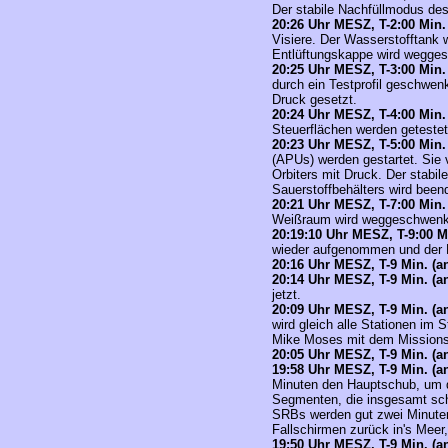
Der stabile Nachfüllmodus des
20
:26 Uhr MESZ,
T-2:00 Min. 
Visiere. Der Wasserstofftank w
Entlüftungskappe wird wegge
20
:25 Uhr MESZ,
T-3:00 Min. 
durch ein Testprofil geschwenk
Druck gesetzt.
20
:24 Uhr MESZ,
T-4:00 Min. 
Steuerflächen werden getestet
20
:23 Uhr MESZ,
T-5:00 Min. 
(APUs) werden gestartet. Sie
Orbiters mit Druck. Der stabi
Sauerstoffbehälters wird been
20
:21 Uhr MESZ,
T-7:00 Min. 
Weißraum wird weggeschwenk
20:19:10 Uhr MESZ,
T-9:00 Mi
wieder aufgenommen und der 
20:16 Uhr MESZ, T-9 Min. (a
20:14 Uhr MESZ, T-9 Min. (a
jetzt.
20:09 Uhr MESZ, T-9 Min. (a
wird gleich alle Stationen im 
Mike Moses mit dem Missionsle
20:05 Uhr MESZ, T-9 Min. (a
19:58 Uhr MESZ, T-9 Min. (a
Minuten den Hauptschub, um 
Segmenten, die insgesamt sch
SRBs werden gut zwei Minuten
Fallschirmen zurück in's Mee
19:50 Uhr MESZ, T-9 Min. (a