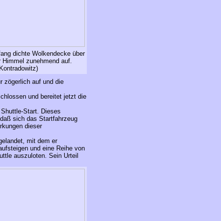
nfang dichte Wolkendecke über
der Himmel zunehmend auf.
Kontradowitz)
ur zögerlich auf und die
lossen und bereitet jetzt die
Shuttle-Start. Dieses
 daß sich das Startfahrzeug
irkungen dieser
gelandet, mit dem er
 aufsteigen und eine Reihe von
ttle auszuloten. Sein Urteil