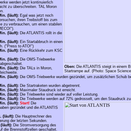
werke werden jetzt kontinuierlich
icht zu überschreiten. TAL Moron
en.
in. (läuft):
Egal was jetzt noch
ersuchen, ihren Treibstoff bis zum
e zu verbrauchen, um einen stabilen
 MECO!").
in. (läuft):
Die
ATLANTIS
rollt in die
in. (läuft):
Ein Startabbruch in einen
ch.
("Press to ATO!")
in. (läuft):
Eine Rückkehr zum KSC
in. (läuft):
Die OMS-Triebwerke
abgeschaltet.
Oben:
Die ATLANTIS steigt in einem Bi
in. (läuft):
Die TALs in Moron,
Startrampe auf
. (Photo: Space Science
Reichweite.
in. (läuft):
D
ie OMS-Triebwerke wurden gezündet, um zusätzlichen Schub bei
in. (läuft):
Die Startraketen wurden abgetrennt.
in. (läuft):
Maximaler Staudruck ist erreicht.
in. (läuft):
Die Triebwerke sind wieder auf voller Leistung.
in. (läuft):
Die Triebwerke werden auf 72% gedrosselt, um den Staudruck zu
in. (läuft):
Start!
Die
 haben gezündet und die ATLANTIS
 (läuft):
Die Hauptrechner des
erung der letzten Sekunden.
(läuft):
Die Stromversorgung des
auf die Brennstoffzellen geschaltet.