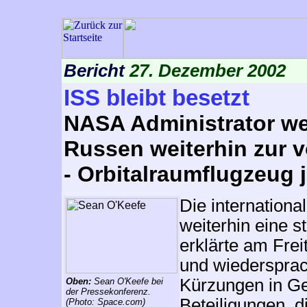
Bericht
27. Dezember 2002
ISS bleibt besetzt
NASA Administrator we
Russen weiterhin zur 
- Orbitalraumflugzeug j
Die internationa
weiterhin eine 
erklärte am Fre
und wiedersprac
Kürzungen in Ge
Oben:
Sean O'Keefe bei
der Pressekonferenz.
Beteiligungen, d
(Photo: Space.com)